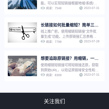
能，可以实现短链接根据地域/系统/访
2023-07-31
问环境/时间/比例等条件进行判断，打
阅读：
7548
开对应条件的推广链接，不满足条件时
打开原链接，从而提升营销推广精准
性，优化推广效果。
长链接如何批量缩短？简单三步，帮你快速提升工作效率！
线上推广前，使用缩链短链接“文件批
量生成”功能，上传原链接汇总表格，
2023-07-28
即可将长链接一键批量转换成短链接，
阅读：
7799
无需逐条手动上传生成，省时省力，大
大提升工作效率。
想要追踪原链接？用缩链，一键还原！
使用缩链短链接可将短链接还原，获取
到原始URL，以验证原链接安全性和可
2023-07-31
信度，使用短链接还原功能，还可以快
阅读：
8309
速追溯原网址，节省查找时间，提升工
作效率。
关注我们