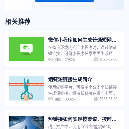
相关推荐
微信小程序如何生成普通短网址？
在微信环境内推广小程序时，通过缩链
短链接，可将小程序任意页面生成短
2023-07-31
链，用户点击短链接后可快速跳转至小
阅读：
79526
程序，缩链支持对小程序短链设置访问
密码、设置假量过滤、更改源网址等，
满足多种推广需求。
缩链短链接生成简介
使用缩链平台，可将单个或多个长链接
生成短链接，解决长链接在推广中可信
2023-07-31
度低、影响点击率、增加推广成本等问
阅读：
80025
题。缩链支持文件批量生成、API对接
生成等多种生成方式，可帮助企业快速
拥有自己的短链系统，提升工作效率。
短链接如何实现按渠道、按时间智能跳转？简单三步，搞定精准营销
线上推广中，使用缩链“智能跳转”功