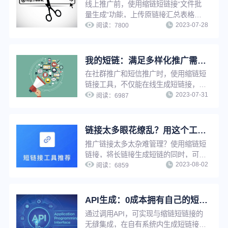
线上推广前，使用缩链短链接“文件批
量生成”功能，上传原链接汇总表格，
2023-07-28
即可将长链接一键批量转换成短链接，
阅读：
7800
无需逐条手动上传生成，省时省力，大
大提升工作效率。
我的短链：满足多样化推广需求，实现短链接在线管理，方便快捷
在社群推广和短信推广时，使用缩链短
链接工具，不仅能在线生成短链接，还
2023-07-31
能给短链接设置有效期、设置访问密
阅读：
6987
码、设置假量过滤、修改原链接、分组
管理等，满足企业多样化推广需求，并
实现推广短链在线管理，提升工作效
链接太多眼花缭乱？用这个工具，一键快速查找
率。
推广链接太多太杂难管理？使用缩链短
链接，将长链接生成短链的同时，可以
2023-08-02
为短链接进行命名，通过名称搜索，推
阅读：
6859
广者可快速定位到每一条短链，并实现
推广链接在线管理，提升工作效率。
API生成：0成本拥有自己的短链工具，批量生成更高效！
通过调用API，可实现与缩链短链接的
无缝集成，在自有系统内生成短链接。