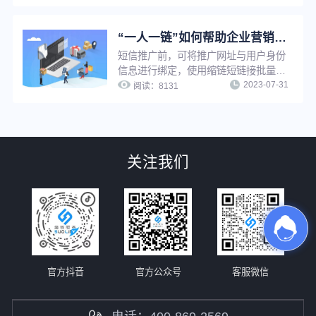
程序，缩链支持对小程序短链设置访问
密码、设置假量过滤、更改源网址等，
满足多种推广需求。
“一人一链”如何帮助企业营销推广提升转化效果？
短信推广前，可将推广网址与用户身份
信息进行绑定，使用缩链短链接批量生
2023-07-31
成或API生成功能将推广网址生成为一
阅读：
8131
人一短链，即为“一人一链”推广。通过
缩链短链接该功能，推广者可在用户打
开推广链接时及时知晓是哪位用户打开
了推广链接并及时启动转化行为，可有
关注我们
效提升短信推广转化效果。
官方抖音
官方公众号
客服微信