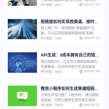
2023-07-31
人违规受到封禁牵连，大大降低链接打
阅读：
8812
不开、被标红等风险，提升链接点击率
与推广转化率，同时增强链接辨识度与
信任度，强化企业品牌知名度与影响
短链接如何实现按渠道、按时间智能跳转？简单三步，搞定精准营销
力。
线上推广中，使用缩链“智能跳转”功
能，可以实现短链接根据地域/系统/访
2023-07-31
问环境/时间/比例等条件进行判断，打
阅读：
7550
开对应条件的推广链接，不满足条件时
打开原链接，从而提升营销推广精准
性，优化推广效果。
API生成：0成本拥有自己的短链工具，批量生成更高效！
通过调用API，可实现与缩链短链接的
无缝集成，在自有系统内生成短链接。
2023-07-28
适用于有技术能力且需要生成大量短链
阅读：
8928
接的用户，可大幅提高工作效率，也可
以在自有平台快速搭建短链接服务能
力，提高用户服务水平。
微信小程序如何生成普通短网址？
在微信环境内推广小程序时，通过缩链
短链接，可将小程序任意页面生成短
2023-07-31
链，用户点击短链接后可快速跳转至小
阅读：
79533