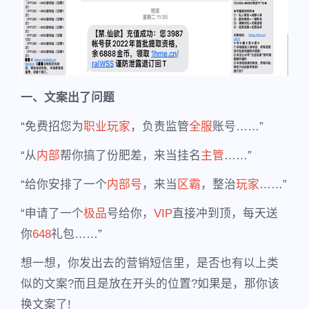
一、文案出了问题
“免费招您为
职业玩家
，负责监管
全服
账号……”
“从
内部
帮你搞了份肥差，来当挂名
主管
……”
“给你安排了一个
内部号
，来当
区霸
，整治
玩家
……”
“申请了一个
极品
号给你，
VIP
直接冲到顶，每天送
你
648
礼包……”
想一想，你发出去的营销短信里，是否也有以上类
似的文案?而且是放在开头的位置?如果是，那你该
换文案了!