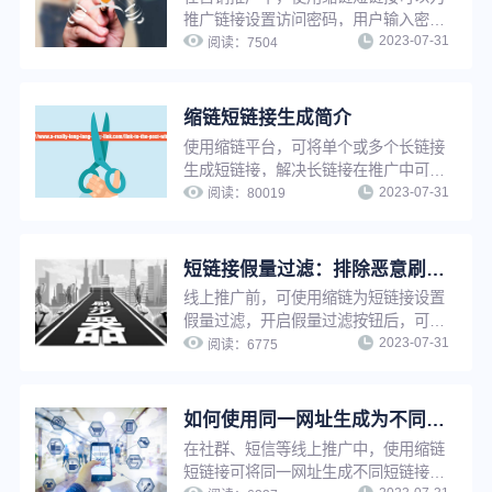
推广链接设置访问密码，用户输入密码
2023-07-31
后方可访问，实现特定内容向特定用户
阅读：
7504
开放，并且保护推广链接私密性，避免
隐私泄露和安全问题。
缩链短链接生成简介
使用缩链平台，可将单个或多个长链接
生成短链接，解决长链接在推广中可信
2023-07-31
度低、影响点击率、增加推广成本等问
阅读：
80019
题。缩链支持文件批量生成、API对接
生成等多种生成方式，可帮助企业快速
拥有自己的短链系统，提升工作效率。
短链接假量过滤：排除恶意刷量，让推广数据更真实
线上推广前，可使用缩链为短链接设置
假量过滤，开启假量过滤按钮后，可以
2023-07-31
有效排除恶意点击、机器人刷量等虚假
阅读：
6775
流量的干扰，便于运营人员了解真实推
广数据、优化推广策略。
如何使用同一网址生成为不同的短链接功能来提升推广转化效果？
在社群、短信等线上推广中，使用缩链
短链接可将同一网址生成不同短链接，