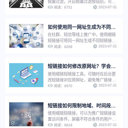
假量过滤，开启假量过滤按钮后，可以
2023-07-31
有效排除恶意点击、机器人刷量等虚假
阅读：
6751
流量的干扰，便于运营人员了解真实推
广数据、优化推广策略。
如何使用同一网址生成为不同的短链接功能来提升推广转化效果？
在社群、短信等线上推广中，使用缩链
短链接可将同一网址生成不同短链接，
2023-07-31
用于不同渠道、不同客户群、以及不同
阅读：
6209
时间等的推广，提升推广精细化程度，
进而提升转化效果。
短链接如何修改原网址？学会这招，让推广更轻松
使用缩链短链接工具，可随时在后台更
改短链接对应原网址，避免推广链接因
2023-07-31
为原链接影响出现打不开等情况。若短
阅读：
6970
链接已被推广使用，只需修改原网址，
短链接指向网址将自动更新，无需重新
生成短链接，省时省力，并节省推广资
短链接如何限制地域、时间段访问？简单三步，满足个性化推广需求
源。
使用缩链短链接，可以为推广短链接设
置访问条件，屏蔽不符合条件的用户访
2023-07-31
问，只有符合访问条件的用户才可以访
阅读：
6818