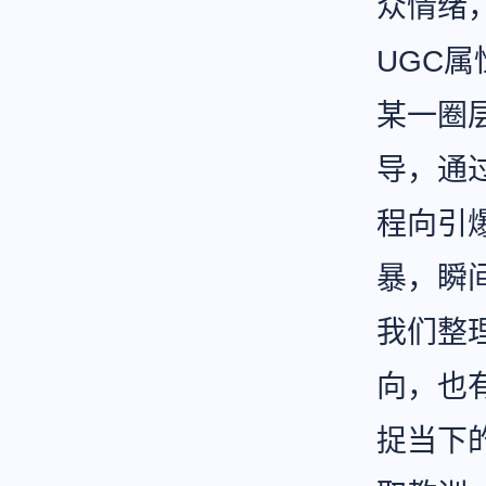
众情绪
UGC
某一圈
导，通
程向引
暴，瞬
我们整理
向，也
捉当下