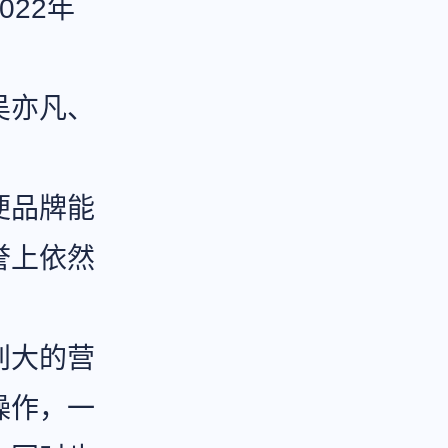
22年
吴亦凡、
便品牌能
誉上依然
别大的营
操作，一