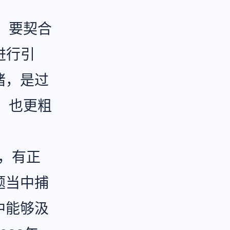
，要契合
进行引
绪，是过
，也更粗
题，有正
题当中捕
中能够汲