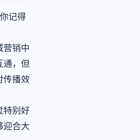
让你记得
域营销中
互通，但
对传播效
过特别好
够迎合大