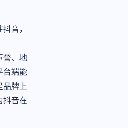
驻抖音，
声誉、地
平台端能
是品牌上
为抖音在