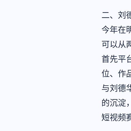
二、刘
今年在
可以从
首先平
位、作
与刘德
的沉淀
短视频