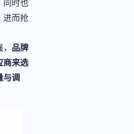
，同时也
，进而抢
强，
品牌
应商来选
量与调