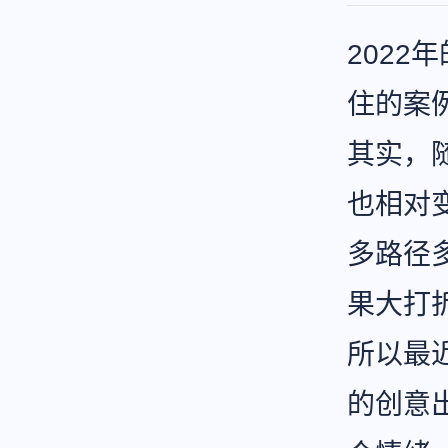
2022
住的案
其实，
也相对
多路径
果大打
所以最
的创意