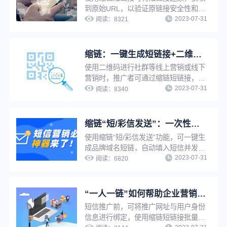
到原始URL，以验证原链接安全性和可
2023-07-31
信度，使用短链接还原功能，还可以快
阅读：
8321
速追溯原网址，节省查找时间，提升工
作效率。
缩链：一键生成短链接+二维码，支持修改原链接，换链不换码
使用二维码进行社群等线上营销或线下
营销时，推广者可通过缩链短链接，将
2023-07-31
长链接一键缩短的同时生成对应二维
阅读：
8340
码。修改原链接后，二维码自动更新，
无需重新生成，可避免推广资源浪费，
并提升工作效率。
缩链“短/彩信发送”：一次性解决短信营销效率低、成本高、转化效果差
使用缩链“短/彩信发送”功能，可一键生
成品牌域名短链，自动填入短信并发
2023-07-31
送，无需多平台切换，有效提升工作效
阅读：
6820
率。缩链自带一人一链功能，可精准分
析每个用户行为，实现精准营销。缩链
提供完整的数据分析线路，并且对接了
“一人一链”如何帮助企业营销推广提升转化效果？
大量优质短信服务商，可有效解决营销
短信推广前，可将推广网址与用户身份
短信成本高、被拦截、转化差等问题。
信息进行绑定，使用缩链短链接批量生