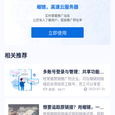
缩链，高速云服务器
实时掌握推广动态
让您深入了解用户，提高推广转化率
立即使用
相关推荐
多账号登录与管理：共享功能与数据，提升企业工作效率
经常做营销推广的企业，可在缩链短链
接后台添加员工账号，员工可以享受管
2023-07-31
理员同等权限，使用管理员所有功能去
阅读：
6677
生成短链进行推广，并且成员之间可以
互相查看短链数据情况，方便企业管理
推广短链，提升工作效率。
想要追踪原链接？用缩链，一键还原！
使用缩链短链接可将短链接还原，获取