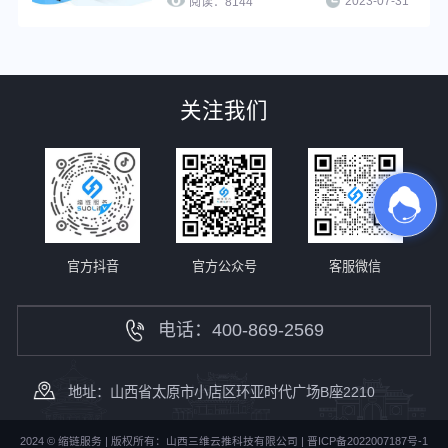
2023-07-31
成或API生成功能将推广网址生成为一
阅读：
8144
人一短链，即为“一人一链”推广。通过
缩链短链接该功能，推广者可在用户打
开推广链接时及时知晓是哪位用户打开
了推广链接并及时启动转化行为，可有
关注我们
效提升短信推广转化效果。
官方抖音
官方公众号
客服微信
电话：400-869-2569
地址：山西省太原市小店区环亚时代广场B座2210
2024 © 缩链服务 | 版权所有：山西三维云推科技有限公司 |
晋ICP备2022007187号-1