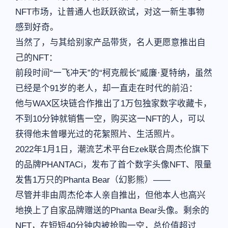
NFT市场，让普通人也跃跃欲试，对这一新生事物
感到好奇。
当然了，与其给别家产品带货，名人更愿意推出自
己的NFT：
前段时间“一飞冲天”的“柯克舰长”威廉·夏特纳，虽然
已经是个91岁的老人，却一直走在时代的前沿：
他与WAX区块链合作推出了1万包独家数字收藏卡，
不到10分钟就销售一空，购买这一NFT的人，可以
获得他未曾曝光过的花絮照片、生活照片。
2022年1月1日，潮流艺术平台Ezek联合周杰伦旗下
的品牌PHANTACi，发布了首个数字头像NFT、限量
发售1万只的Phanta Bear（幻影熊）——
尽管并非由周杰伦本人亲自推出，但他本人也高兴
地换上了自家品牌赠送的Phanta Bear头像。剩余的
NFT，在短短40分钟内被抢购一空，总价值超过