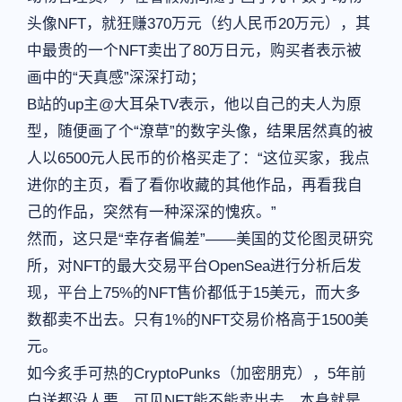
头像NFT，就狂赚370万元（约人民币20万元），其
中最贵的一个NFT卖出了80万日元，购买者表示被
画中的“天真感”深深打动；
B站的up主@大耳朵TV表示，他以自己的夫人为原
型，随便画了个“潦草”的数字头像，结果居然真的被
人以6500元人民币的价格买走了：“这位买家，我点
进你的主页，看了看你收藏的其他作品，再看我自
己的作品，突然有一种深深的愧疚。”
然而，这只是“幸存者偏差”——美国的艾伦图灵研究
所，对NFT的最大交易平台OpenSea进行分析后发
现，平台上75%的NFT售价都低于15美元，而大多
数都卖不出去。只有1%的NFT交易价格高于1500美
元。
如今炙手可热的CryptoPunks（加密朋克），5年前
白送都没人要，可见NFT能不能卖出去，本身就是