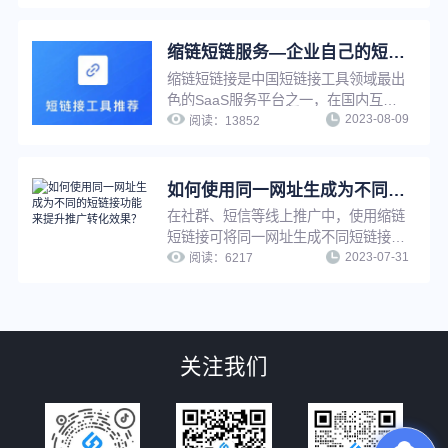
生成短链进行推广，并且成员之间可以
互相查看短链数据情况，方便企业管理
推广短链，提升工作效率。
缩链短链服务—企业自己的短链接系统
缩链短链接是中国短链接工具领域最出
色的SaaS服务平台之一，在国内互联
2023-08-09
网营销工具服务领域占有一席之地，功
阅读：
13852
能强大，系统设计先进，专业运维团队
支持，支持在线多种方式生成短链接，
并提供丰富的链接管理功能与推广服
如何使用同一网址生成为不同的短链接功能来提升推广转化效果？
务。
在社群、短信等线上推广中，使用缩链
短链接可将同一网址生成不同短链接，
2023-07-31
用于不同渠道、不同客户群、以及不同
阅读：
6217
时间等的推广，提升推广精细化程度，
进而提升转化效果。
关注我们