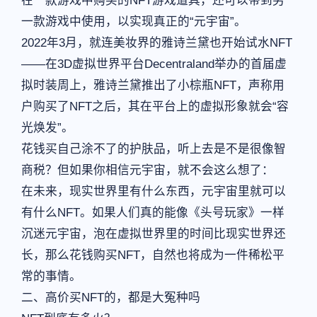
在一款游戏中购买的NFT游戏道具，还可以带到另
一款游戏中使用，以实现真正的“元宇宙”。
2022年3月，就连美妆界的雅诗兰黛也开始试水NFT
——在3D虚拟世界平台Decentraland举办的首届虚
拟时装周上，雅诗兰黛推出了小棕瓶NFT，声称用
户购买了NFT之后，其在平台上的虚拟形象就会“容
光焕发”。
花钱买自己涂不了的护肤品，听上去是不是很像智
商税？但如果你相信元宇宙，就不会这么想了：
在未来，现实世界里有什么东西，元宇宙里就可以
有什么NFT。如果人们真的能像《头号玩家》一样
沉迷元宇宙，泡在虚拟世界里的时间比现实世界还
长，那么花钱购买NFT，自然也将成为一件稀松平
常的事情。
二、高价买NFT的，都是大冤种吗