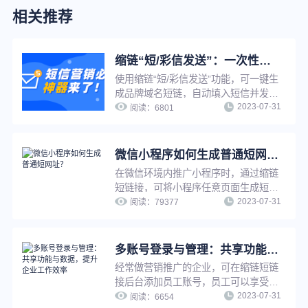
相关推荐
缩链“短/彩信发送”：一次性解决短信营销效率低、成本高、转化效果差
使用缩链“短/彩信发送”功能，可一键生
成品牌域名短链，自动填入短信并发
2023-07-31
送，无需多平台切换，有效提升工作效
阅读：
6801
率。缩链自带一人一链功能，可精准分
析每个用户行为，实现精准营销。缩链
提供完整的数据分析线路，并且对接了
微信小程序如何生成普通短网址？
大量优质短信服务商，可有效解决营销
在微信环境内推广小程序时，通过缩链
短信成本高、被拦截、转化差等问题。
短链接，可将小程序任意页面生成短
2023-07-31
链，用户点击短链接后可快速跳转至小
阅读：
79377
程序，缩链支持对小程序短链设置访问
密码、设置假量过滤、更改源网址等，
满足多种推广需求。
多账号登录与管理：共享功能与数据，提升企业工作效率
经常做营销推广的企业，可在缩链短链
接后台添加员工账号，员工可以享受管
2023-07-31
理员同等权限，使用管理员所有功能去
阅读：
6654