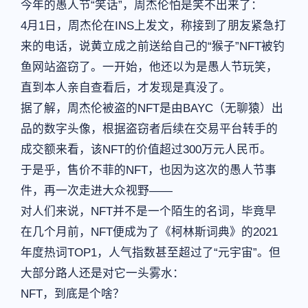
今年的愚人节“笑话”，周杰伦怕是笑不出来了：
4月1日，周杰伦在INS上发文，称接到了朋友紧急打
来的电话，说黄立成之前送给自己的“猴子”NFT被钓
鱼网站盗窃了。一开始，他还以为是愚人节玩笑，
直到本人亲自查看后，才发现是真没了。
据了解，周杰伦被盗的NFT是由BAYC（无聊猿）出
品的数字头像，根据盗窃者后续在交易平台转手的
成交额来看，该NFT的价值超过300万元人民币。
于是乎，售价不菲的NFT，也因为这次的愚人节事
件，再一次走进大众视野——
对人们来说，NFT并不是一个陌生的名词，毕竟早
在几个月前，NFT便成为了《柯林斯词典》的2021
年度热词TOP1，人气指数甚至超过了“元宇宙”。但
大部分路人还是对它一头雾水：
NFT，到底是个啥？