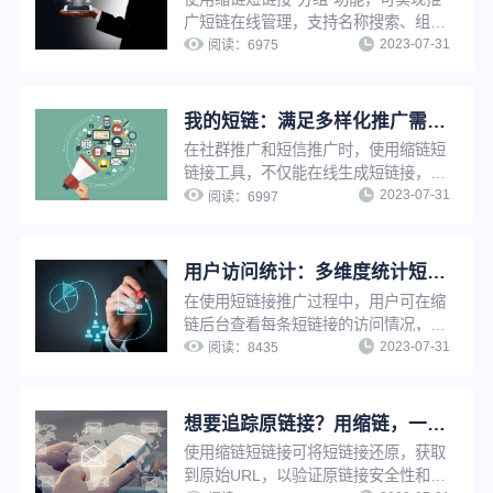
广短链在线管理，支持名称搜索、组别
2023-07-31
查询、编辑组名、删除分组等操作，解
阅读：
6975
决短链接太多太杂难查找等问题，有效
提升工作效率。
我的短链：满足多样化推广需求，实现短链接在线管理，方便快捷
在社群推广和短信推广时，使用缩链短
链接工具，不仅能在线生成短链接，还
2023-07-31
能给短链接设置有效期、设置访问密
阅读：
6997
码、设置假量过滤、修改原链接、分组
管理等，满足企业多样化推广需求，并
实现推广短链在线管理，提升工作效
用户访问统计：多维度统计短链接访问情况，把控推广效果
率。
在使用短链接推广过程中，用户可在缩
链后台查看每条短链接的访问情况，包
2023-07-31
括访问趋势、访问地域、访问环境、访
阅读：
8435
问系统等数据，有效把控不同维度上的
推广效果，灵活调整推广重心及策略，
优化转化效果。
想要追踪原链接？用缩链，一键还原！
使用缩链短链接可将短链接还原，获取
到原始URL，以验证原链接安全性和可