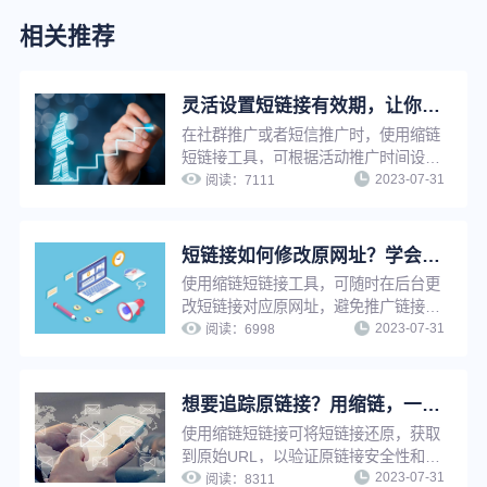
相关推荐
灵活设置短链接有效期，让你的推广页面永久可见或到期不可见
在社群推广或者短信推广时，使用缩链
短链接工具，可根据活动推广时间设置
2023-07-31
短链接有效期为一段有限时间，以减少
阅读：
7111
不必要的用户咨询，也可以设置有效期
为永久，避免因为有效期问题影响推广
效果。
短链接如何修改原网址？学会这招，让推广更轻松
使用缩链短链接工具，可随时在后台更
改短链接对应原网址，避免推广链接因
2023-07-31
为原链接影响出现打不开等情况。若短
阅读：
6998
链接已被推广使用，只需修改原网址，
短链接指向网址将自动更新，无需重新
生成短链接，省时省力，并节省推广资
想要追踪原链接？用缩链，一键还原！
源。
使用缩链短链接可将短链接还原，获取
到原始URL，以验证原链接安全性和可
2023-07-31
信度，使用短链接还原功能，还可以快
阅读：
8311