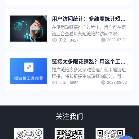
速追溯原网址，节省查找时间，提升工
作效率。
用户访问统计：多维度统计短链接访问情况，把控推广效果
在使用短链接推广过程中，用户可在缩
链后台查看每条短链接的访问情况，包
2023-07-31
括访问趋势、访问地域、访问环境、访
阅读：
8427
问系统等数据，有效把控不同维度上的
推广效果，灵活调整推广重心及策略，
优化转化效果。
链接太多眼花缭乱？用这个工具，一键快速查找
推广链接太多太杂难管理？使用缩链短
链接，将长链接生成短链的同时，可以
2023-08-02
为短链接进行命名，通过名称搜索，推
阅读：
6859
广者可快速定位到每一条短链，并实现
推广链接在线管理，提升工作效率。
关注我们