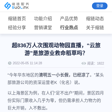
登录
缩链首页
功能介绍
产品优势
缩链动态
经验分享
营销课堂
行业热点
关于缩链
超836万人次围观动物园直播，“云旅
游”是旅游业救命稻草吗？
2022-05-05 11:14:28
阅读：
1822
“今年华东地区的
清明五一小长假，已经凉了
。”某头
部旅游公司的资深运营老K（化名）说。
以上海景区为例，在人们“足不出户”期间，景区四月
份实际门票收入几乎为零，但仍需承担人力物力的
巨大开销，入不敷出。