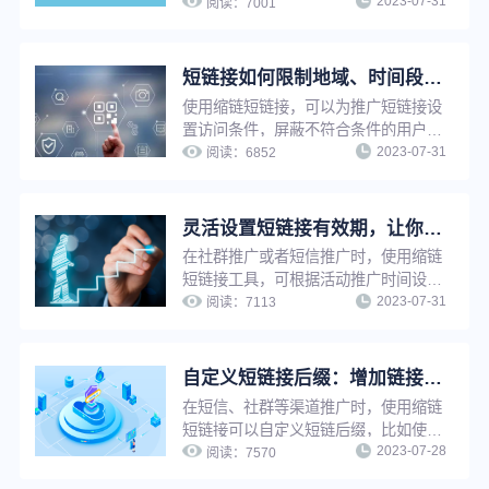
2023-07-31
为原链接影响出现打不开等情况。若短
阅读：
7001
链接已被推广使用，只需修改原网址，
短链接指向网址将自动更新，无需重新
生成短链接，省时省力，并节省推广资
短链接如何限制地域、时间段访问？简单三步，满足个性化推广需求
源。
使用缩链短链接，可以为推广短链接设
置访问条件，屏蔽不符合条件的用户访
2023-07-31
问，只有符合访问条件的用户才可以访
阅读：
6852
问，满足个性化推广需求，实现精细化
营销。限制访问支持：限制访问时间
段、限制访问地域、限制访问设备、限
灵活设置短链接有效期，让你的推广页面永久可见或到期不可见
制访问环境等。
在社群推广或者短信推广时，使用缩链
短链接工具，可根据活动推广时间设置
2023-07-31
短链接有效期为一段有限时间，以减少
阅读：
7113
不必要的用户咨询，也可以设置有效期
为永久，避免因为有效期问题影响推广
效果。
自定义短链接后缀：增加链接辨识度与可信度，提升推广转化
在短信、社群等渠道推广时，使用缩链
短链接可以自定义短链后缀，比如使用
2023-07-28
品牌域名做后缀，既能增加链接辨识度
阅读：
7570
与可信度，提升链接点击率，还能强化