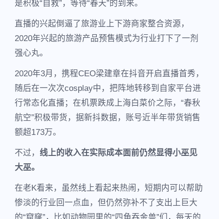
是积极“自救”，等待“春天”的到来。
直播的兴起倒逼了旅游业上下游商家整合资源，
2020年兴起的旅游产品预售模式为行业打下了一剂
强心丸。
2020年3月，携程CEO梁建章在抖音开启直播首秀，
随后在一次次cosplay中，把阵地转移到自家平台进
行常态化直播；在机票跌成上海白菜价之际，“春秋
航空”积极带货，据新抖数据，账号近半年带货销售
额超173万。
不过，
线上的收入在实际成本面前仍然显得小巫见
大巫。
在老K看来，虽然线上看起来热闹，短期内可以帮助
惨淡的行业回一点血，但仍然弥补不了支出上巨大
的“窟窿”，比如动物园里的“四角吞金兽”们，每天的