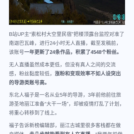
B站UP主“索松村大空里民宿”把楼顶露台监控对准了
南迦巴瓦峰，进行24小时无人直播，截至发稿前，
该账号
一年更新了24条作品，积累了4548个粉丝。
无人直播虽然成本更低，但没有真人之间的交流
感，粉丝黏度较低，
涨粉和变现效率不如人设突出
的导游类账号高。
东北人福子是一名从业5年的导游，3年前他前往旅
游圣地丽江准备“大干一场”，却被疫情打乱了计划，
将重心转移到了线上。
福子告诉新榜编辑部，丽江古城里很多客栈都在做