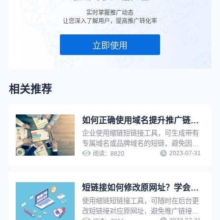
实时掌握推广动态
让您深入了解用户，提高推广转化率
立即使用
相关推荐
如何正确使用域名提升推广链接点击率？
企业使用缩链短链接工具，可生成带有
专属域名或品牌域名的短链，避免因他
2023-07-31
人违规受到封禁牵连，大大降低链接打
阅读：
8820
不开、被标红等风险，提升链接点击率
与推广转化率，同时增强链接辨识度与
信任度，强化企业品牌知名度与影响
短链接如何修改原网址？学会这招，让推广更轻松
力。
使用缩链短链接工具，可随时在后台更
改短链接对应原网址，避免推广链接因