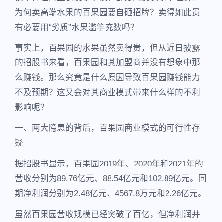
为何卖高端水果的百果园要自砸招牌？卖得如此贵
有必要用“劣质”水果滥竽充数吗？
事实上，百果园的水果虽然卖得贵，但从近日披露
的招股书来看，百果园和其加盟商并没有想象中那
么赚钱。那么究竟是什么原因导致百果园赚钱能力
不及预期？这又会对其商业模式带来什么样的不利
影响呢？
一、两大隐患的背后，百果园商业模式的可行性存
疑
据招股书显示，百果园2019年、2020年和2021年的
营收分别为89.76亿元、88.54亿元和102.89亿元。同
期净利润分别为2.48亿元、4567.8万元和2.26亿元。
虽然百果园营收规模已经突破了百亿，但净利润并