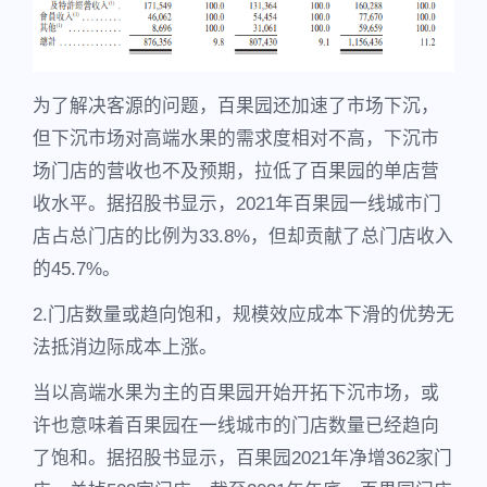
为了解决客源的问题，百果园还加速了市场下沉，
但下沉市场对高端水果的需求度相对不高，下沉市
场门店的营收也不及预期，拉低了百果园的单店营
收水平。据招股书显示，2021年百果园一线城市门
店占总门店的比例为33.8%，但却贡献了总门店收入
的45.7%。
2.门店数量或趋向饱和，规模效应成本下滑的优势无
法抵消边际成本上涨。
当以高端水果为主的百果园开始开拓下沉市场，或
许也意味着百果园在一线城市的门店数量已经趋向
了饱和。据招股书显示，百果园2021年净增362家门