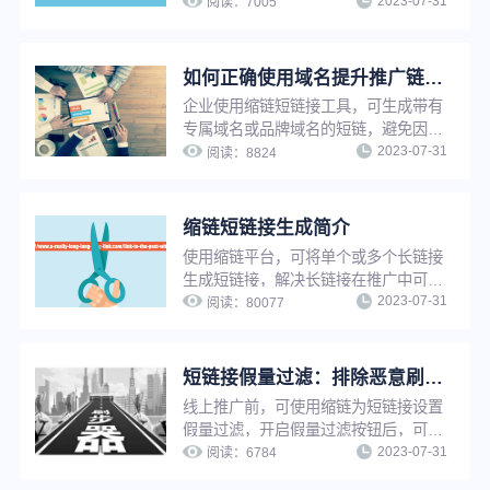
2023-07-31
为原链接影响出现打不开等情况。若短
阅读：
7005
链接已被推广使用，只需修改原网址，
短链接指向网址将自动更新，无需重新
生成短链接，省时省力，并节省推广资
如何正确使用域名提升推广链接点击率？
源。
企业使用缩链短链接工具，可生成带有
专属域名或品牌域名的短链，避免因他
2023-07-31
人违规受到封禁牵连，大大降低链接打
阅读：
8824
不开、被标红等风险，提升链接点击率
与推广转化率，同时增强链接辨识度与
信任度，强化企业品牌知名度与影响
缩链短链接生成简介
力。
使用缩链平台，可将单个或多个长链接
生成短链接，解决长链接在推广中可信
2023-07-31
度低、影响点击率、增加推广成本等问
阅读：
80077
题。缩链支持文件批量生成、API对接
生成等多种生成方式，可帮助企业快速
拥有自己的短链系统，提升工作效率。
短链接假量过滤：排除恶意刷量，让推广数据更真实
线上推广前，可使用缩链为短链接设置
假量过滤，开启假量过滤按钮后，可以
2023-07-31
有效排除恶意点击、机器人刷量等虚假
阅读：
6784
流量的干扰，便于运营人员了解真实推