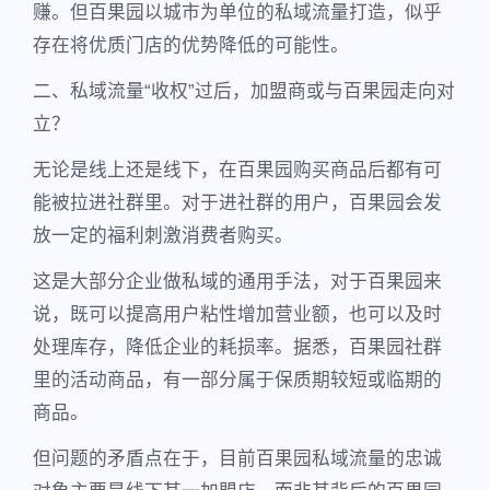
赚。但百果园以城市为单位的私域流量打造，似乎
存在将优质门店的优势降低的可能性。
二、私域流量“收权”过后，加盟商或与百果园走向对
立？
无论是线上还是线下，在百果园购买商品后都有可
能被拉进社群里。对于进社群的用户，百果园会发
放一定的福利刺激消费者购买。
这是大部分企业做私域的通用手法，对于百果园来
说，既可以提高用户粘性增加营业额，也可以及时
处理库存，降低企业的耗损率。据悉，百果园社群
里的活动商品，有一部分属于保质期较短或临期的
商品。
但问题的矛盾点在于，目前百果园私域流量的忠诚