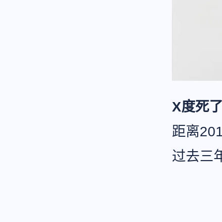
X度死
距离2
过去三