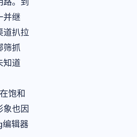
明路。到
一并继
渠道扒拉
掷筛抓
未知道
（在饱和
形象也因
g编辑器