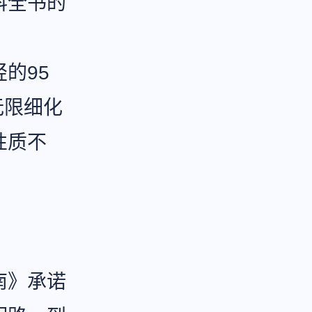
科全书的
。
的95
无限细化
性质不
南》承诺