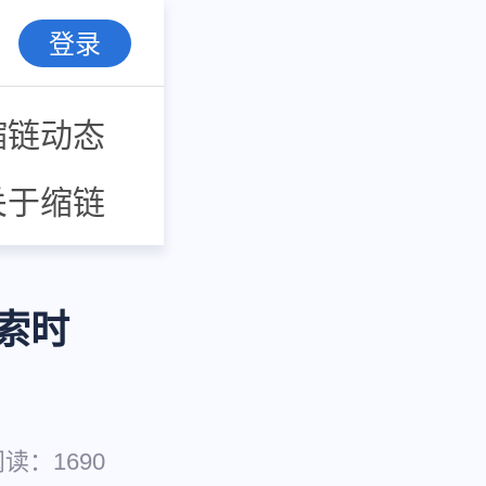
登录
缩链动态
关于缩链
索时
阅读：
1690