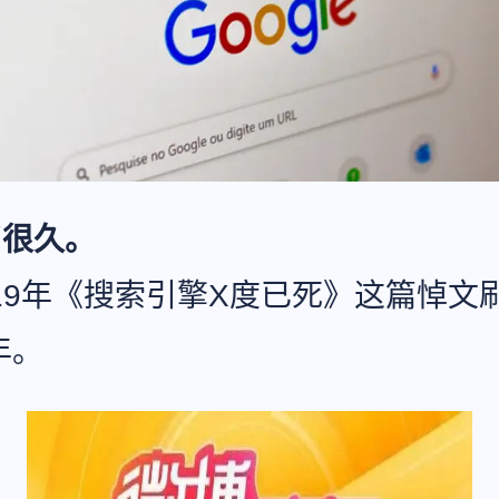
了很久。
019年《搜索引擎X度已死》这篇悼文
年。