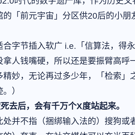
b2.0时代的数字遗产库，作为历史
馆的「前元宇宙」分区供20后的小朋
合字节插入软广 i.e.「信算法，得
没拿人钱嘴硬，所以还是要振臂高呼
多精妙，无论再过多少年，「检索」
迹。）
度死去后，会有千万个X度站起来。
此处并不指（捆绑输入法的）搜狗或