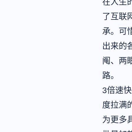
在人生
了互联
承。可
出来的
阄、两
路。
3倍速
度拉满
为更多