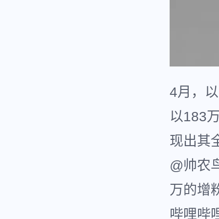
4月，
以183
现出其
@帅农
万的增
哔哩哔