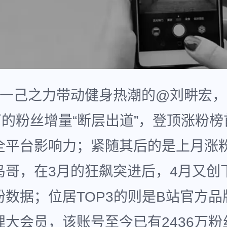
以一己之力带动健身热潮的@刘畊宏，
万的粉丝增量“断层出道”，登顶涨粉
全平台影响力；紧随其后的是上月涨粉
鸟哥，在3月的狂飙突进后，4月又创下
粉数据；位居TOP3的则是B站官方品
哩大会员，该账号至今已有2436万粉