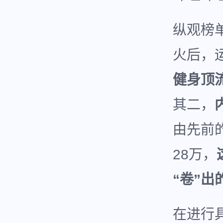
纵观榜
火后，
健身顶
其二，
由先前
28万，
“卷”出
在进行