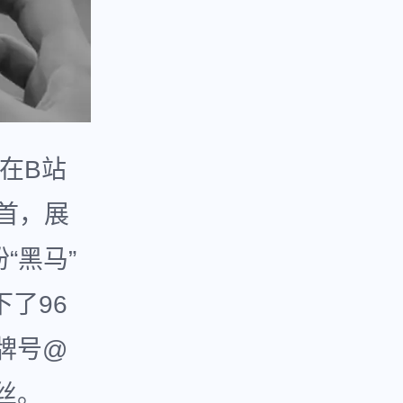
在B站
榜首，展
“黑马”
了96
牌号@
丝。