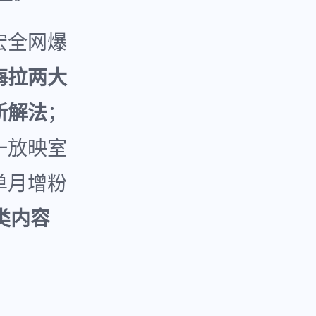
宏全网爆
梅拉两大
新解法
；
一放映室
单月增粉
类内容