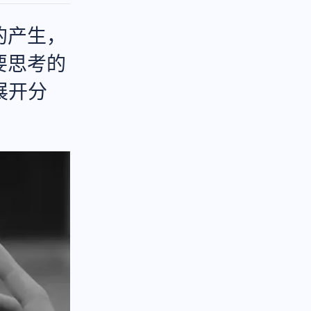
的产生，
要思考的
展开分