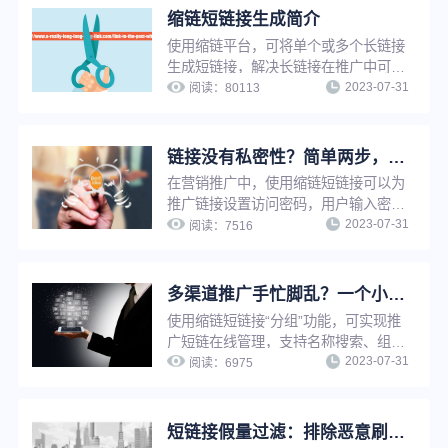
效果。
缩链短链接生成简介
使用缩链平台，可将单个或多个长链接
生成短链接，解决长链接在推广中可信
2023-07-31
度低、影响点击率、增加推广成本等问
阅读：
80113
题。缩链支持文件批量生成、API对接
生成等多种生成方式，可帮助企业快速
拥有自己的短链系统，提升工作效率。
链接没有私密性？简单两步，告别隐私泄露与安全问题
在营销推广中，使用缩链短链接可以为
推广链接设置访问密码，用户输入密码
2023-07-31
后方可访问，实现特定内容向特定用户
阅读：
7516
开放，并且保护推广链接私密性，避免
隐私泄露和安全问题。
多渠道推广手忙脚乱？一个小工具助你提升工作效率！
使用缩链短链接“分组”功能，可实现推
广短链在线管理，支持名称搜索、组别
2023-07-31
查询、编辑组名、删除分组等操作，解
阅读：
6975
决短链接太多太杂难查找等问题，有效
提升工作效率。
短链接假量过滤：排除恶意刷量，让推广数据更真实