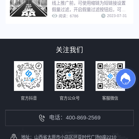
线上推广前，可使用缩链为短链接设置
假量过滤，开启假量过滤按钮后，可以
2023-07-31
有效排除恶意点击、机器人刷量等虚假
阅读：
6786
流量的干扰，便于运营人员了解真实推
广数据、优化推广策略。
关注我们
官方抖音
官方公众号
客服微信
电话：400-869-2569
地址：山西省太原市小店区环亚时代广场B座2210