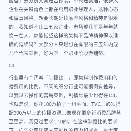
储备」去分辨文案是否抄袭，不只是奥迪，很多大
企业在关键角色上都在启用职业经理人，这种心态
和做事风格，想要长期延续品牌风格和精神是很难
的，我知道不止三五家企业，市场部几乎是年年就
换一茬人，你能指望这样的架构下品牌精神得以准
确的延续吗？大部分人只是想在有限的三五年内混
几个代表案例，好为下一个职业阶段做铺垫。
04
行业里有个词叫「制播比」，即物料制作费用和传
播费用的比例，不同的细分行业可能惯例有差异，
以我过去操作的营销案例，制播比最少也得在1:3，
也就是说，你花100万拍了一组平面、TVC，必须搭
配300万以上的传播资源…像现在很多新消费品牌甚
至更高，我见过要求1:10的。在这样制播比的要求
下，广告公司压缩内容制作的精力和成本，是大家