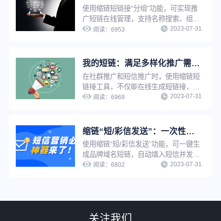
使用缩链短链接“分组”功能，可实现推
广短链在线管理，支持名称搜索、组别
2023-07-31
查询、编辑组名、删除分组等操作，解
阅读：
6953
决短链接太多太杂难查找等问题，有效
提升工作效率。
我的短链：满足多样化推广需求，实现短链接在线管理，方便快捷
在社群推广和短信推广时，使用缩链短
链接工具，不仅能在线生成短链接，还
2023-07-31
能给短链接设置有效期、设置访问密
阅读：
6969
码、设置假量过滤、修改原链接、分组
管理等，满足企业多样化推广需求，并
实现推广短链在线管理，提升工作效
缩链“短/彩信发送”：一次性解决短信营销效率低、成本高、转化效果差
率。
使用缩链“短/彩信发送”功能，可一键生
成品牌域名短链，自动填入短信并发
2023-07-31
送，无需多平台切换，有效提升工作效
阅读：
6802
率。缩链自带一人一链功能，可精准分
析每个用户行为，实现精准营销。缩链
提供完整的数据分析线路，并且对接了
大量优质短信服务商，可有效解决营销
关注我们
短信成本高、被拦截、转化差等问题。