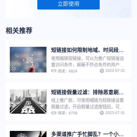
立即使用
相关推荐
短链接如何限制地域、时间段访问？简单三步，满足个性化推广需求
使用缩链短链接，可以为推广短链接设
置访问条件，屏蔽不符合条件的用户访
2023-07-31
问，只有符合访问条件的用户才可以访
阅读：
6824
问，满足个性化推广需求，实现精细化
营销。限制访问支持：限制访问时间
段、限制访问地域、限制访问设备、限
短链接假量过滤：排除恶意刷量，让推广数据更真实
制访问环境等。
线上推广前，可使用缩链为短链接设置
假量过滤，开启假量过滤按钮后，可以
2023-07-31
有效排除恶意点击、机器人刷量等虚假
阅读：
6759
流量的干扰，便于运营人员了解真实推
广数据、优化推广策略。
多渠道推广手忙脚乱？一个小工具助你提升工作效率！