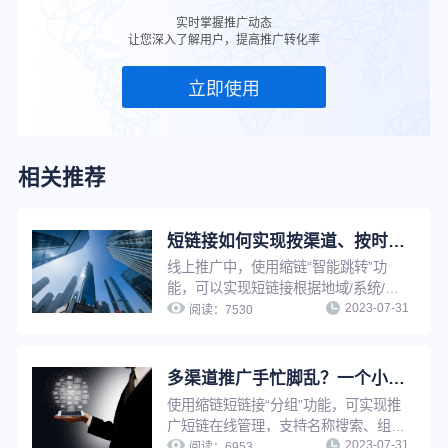
实时掌握推广动态
让您深入了解用户，提高推广转化率
立即使用
相关推荐
短链接如何实现按渠道、按时间智能跳转？简单三步，搞定精准营销
线上推广中，使用缩链“智能跳转”功
能，可以实现短链接根据地域/系统/访
2023-07-31
问环境/时间/比例等条件进行判断，打
阅读：
7530
开对应条件的推广链接，不满足条件时
打开原链接，从而提升营销推广精准
性，优化推广效果。
多渠道推广手忙脚乱？一个小工具助你提升工作效率！
使用缩链短链接“分组”功能，可实现推
广短链在线管理，支持名称搜索、组别
2023-07-31
查询、编辑组名、删除分组等操作，解
阅读：
6953