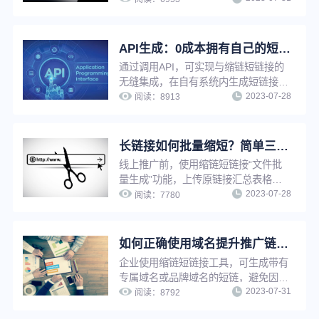
决短链接太多太杂难查找等问题，有效
提升工作效率。
API生成：0成本拥有自己的短链工具，批量生成更高效！
通过调用API，可实现与缩链短链接的
无缝集成，在自有系统内生成短链接。
2023-07-28
适用于有技术能力且需要生成大量短链
阅读：
8913
接的用户，可大幅提高工作效率，也可
以在自有平台快速搭建短链接服务能
力，提高用户服务水平。
长链接如何批量缩短？简单三步，帮你快速提升工作效率！
线上推广前，使用缩链短链接“文件批
量生成”功能，上传原链接汇总表格，
2023-07-28
即可将长链接一键批量转换成短链接，
阅读：
7780
无需逐条手动上传生成，省时省力，大
大提升工作效率。
如何正确使用域名提升推广链接点击率？
企业使用缩链短链接工具，可生成带有
专属域名或品牌域名的短链，避免因他
2023-07-31
人违规受到封禁牵连，大大降低链接打
阅读：
8792
不开、被标红等风险，提升链接点击率