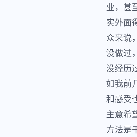
业，甚
实外面
众来说
没做过
没经历
如我前
和感受
主意希
方法是