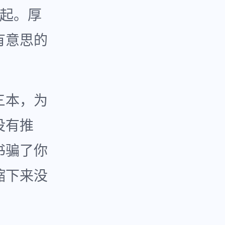
啃起。厚
有意思的
三本，为
没有推
书骗了你
缩下来没