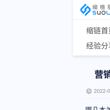
缩链首
经验分
营
2022-0