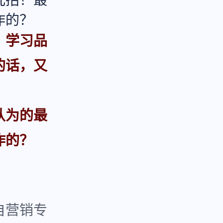
几招！最
作的？
：
学习品
的话，又
认为的最
作的？
自营销专