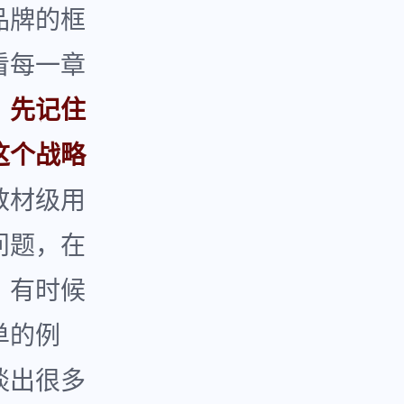
品牌的框
看每一章
：先记住
这个战略
教材级用
问题，在
，有时候
单的例
谈出很多