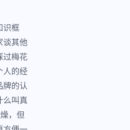
知识框
家谈其他
踩过梅花
个人的经
品牌的认
什么叫真
枯燥，但
更方便一