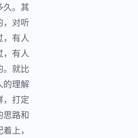
多久。其
的，对听
过，有人
过，有人
的。就比
人的理解
群，打定
的思路和
配着上，