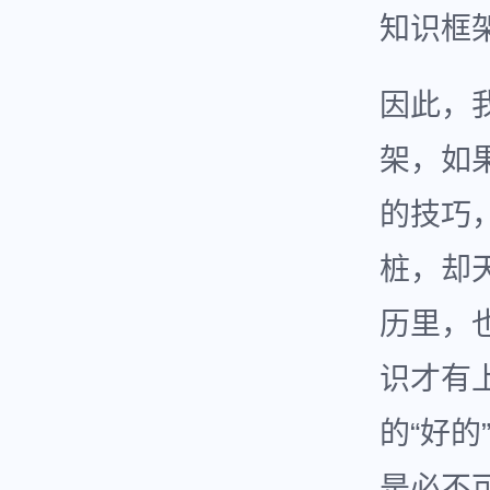
知识框
因此，
架，如
的技巧
桩，却
历里，
识才有
的“好
是必不