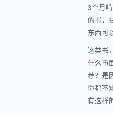
3个月
的书，
东西可
这类书
什么市
荐？是
你都不
有这样