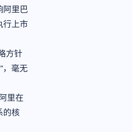
响阿里巴
执行上市
略方针
”，毫无
，阿里在
系的核