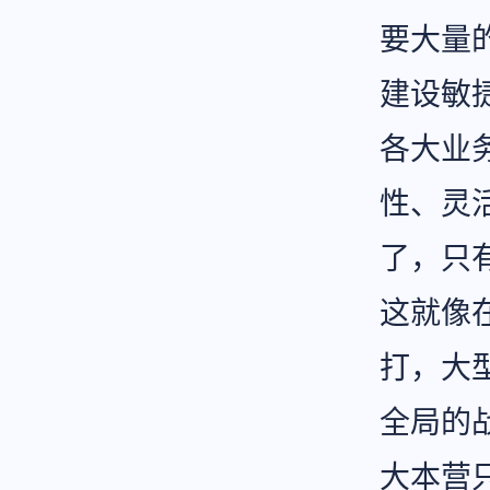
要大量
建设敏
各大业
性、灵
了，只
这就像
打，大
全局的
大本营