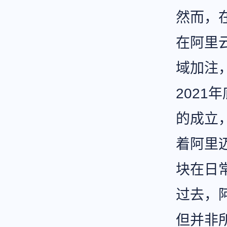
然而，
在阿里
域加注
2021
的成立
着阿里
块在日
过去，
但并非