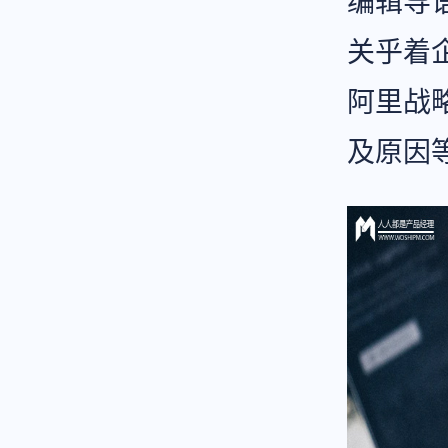
编辑导
关乎着
阿里战
及原因