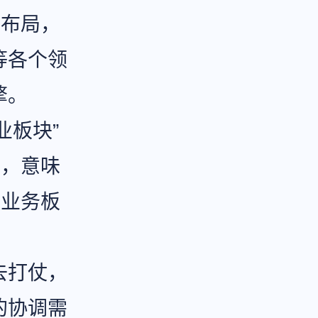
的布局，
等各个领
擎。
业板块”
立，意味
强业务板
去打仗，
的协调需