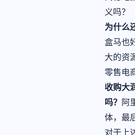
义吗？
为什么
盒马也
大的资
零售电
收购大
吗？
阿
体，最
对于上