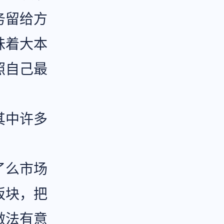
务留给方
味着大本
照自己最
其中许多
了么市场
板块，把
做法有意