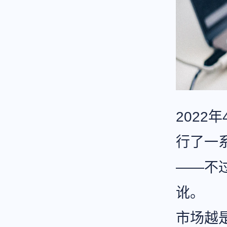
202
行了一
——不
讹。
市场越