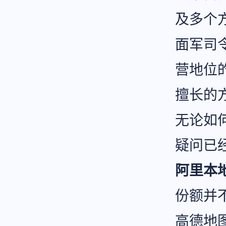
及多个
面军司
营地位
擅长的
无论如
疑问已
阿里本
份额并
高德地