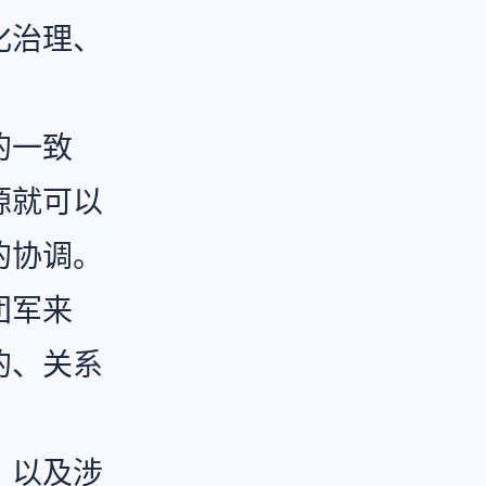
化治理、
的一致
源就可以
的协调。
团军来
的、关系
，以及涉