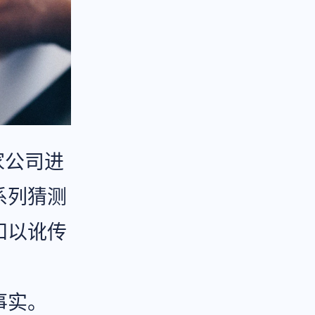
家公司进
系列猜测
和以讹传
事实。