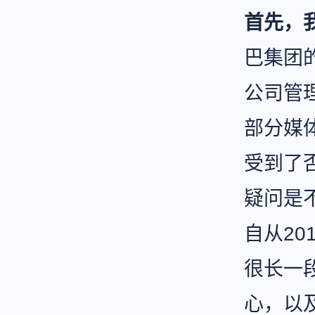
首先，
巴集团
公司管
部分媒
受到了
疑问是
自从20
很长一
心，以