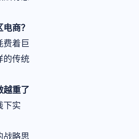
区电商？
耗费着巨
样的传统
做越重了
线下实
的战略思