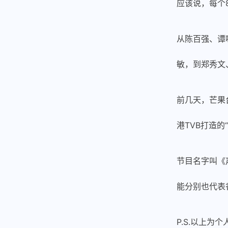
应该说，每个
从陈百强、谭
敏，到郑秀文
前几天，芒果
港TVB打造的
节目名字叫《
能分别也代表
P.S.以上为