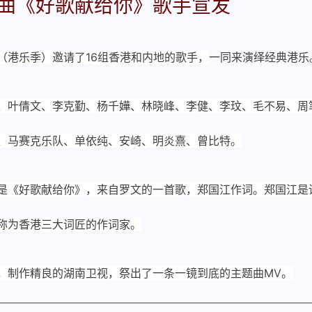
主题曲《好歌献给你》歌手宣发
（港乐季）
邀请了16组香港和内地的歌手，
一同来演绎经典港乐
、叶倩文、李克勤、杨千嬅、林晓峰、李健、李玟、毛不易、周
、马赛克乐队、单依纯、安崎、明炎熹
、曾比特。
是《好歌献给你》，来自罗文的一首歌，郑国江作词。郑国江是
称为香港三大词匠的作词家。
，制作精良的湖南卫视，祭出了一条一镜到底的主题曲MV。