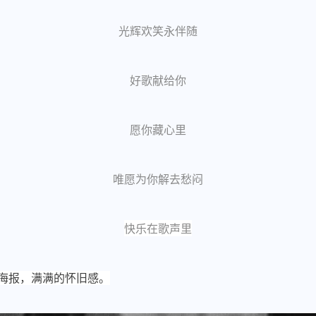
光辉欢笑永伴随
好歌献给你
愿你藏心里
唯愿为你解去愁闷
快乐在歌声里
发海报，满满的怀旧感。