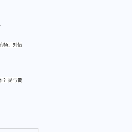
。
笔畅、刘惜
谁？是与黄