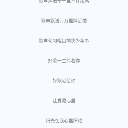
歌声飘送千千里不计距离
歌声飘送万万里跨远地
歌声句句唱出愉快少年事
好歌一生伴着你
好歌献给你
让爱藏心里
阳光在我心里照耀