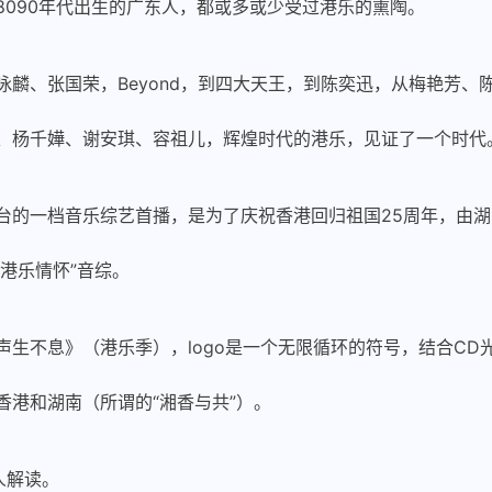
8090年代出生的广东人，都或多或少受过港乐的熏陶。
咏麟、张国荣，Beyond，到四大天王，到陈奕迅，从梅艳芳、
、杨千嬅、谢安琪、容祖儿，辉煌时代的港乐，见证了一个时代
台的一档音乐综艺首播，是为了庆祝香港回归祖国25周年，由
“港乐情怀”音综。
声生不息》（港乐季），logo是一个无限循环的符号，结合CD
香港和湖南（所谓的“湘香与共”）。
个人解读。