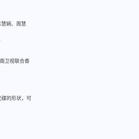
陈慧娴、周慧
。
湖南卫视联合香
光碟的形状，可