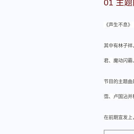
01 
《声生不息》
其中有林子祥
君、魔动闪霸
节目的主题曲
霑、卢国沾并
在前期宣发上