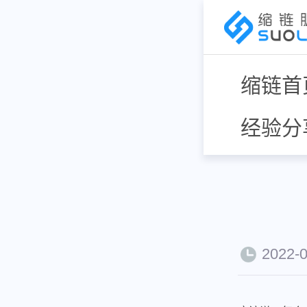
缩链首
经验分
2022-0