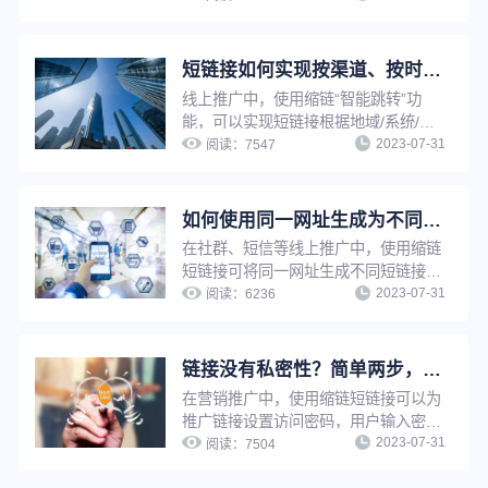
决短链接太多太杂难查找等问题，有效
提升工作效率。
短链接如何实现按渠道、按时间智能跳转？简单三步，搞定精准营销
线上推广中，使用缩链“智能跳转”功
能，可以实现短链接根据地域/系统/访
2023-07-31
问环境/时间/比例等条件进行判断，打
阅读：
7547
开对应条件的推广链接，不满足条件时
打开原链接，从而提升营销推广精准
性，优化推广效果。
如何使用同一网址生成为不同的短链接功能来提升推广转化效果？
在社群、短信等线上推广中，使用缩链
短链接可将同一网址生成不同短链接，
2023-07-31
用于不同渠道、不同客户群、以及不同
阅读：
6236
时间等的推广，提升推广精细化程度，
进而提升转化效果。
链接没有私密性？简单两步，告别隐私泄露与安全问题
在营销推广中，使用缩链短链接可以为
推广链接设置访问密码，用户输入密码
2023-07-31
后方可访问，实现特定内容向特定用户
阅读：
7504
开放，并且保护推广链接私密性，避免