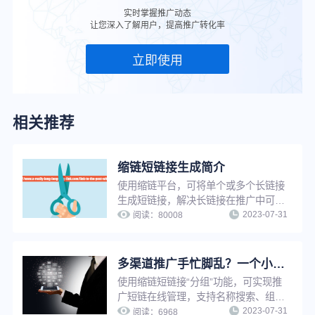
实时掌握推广动态
让您深入了解用户，提高推广转化率
立即使用
相关推荐
缩链短链接生成简介
使用缩链平台，可将单个或多个长链接
生成短链接，解决长链接在推广中可信
2023-07-31
度低、影响点击率、增加推广成本等问
阅读：
80008
题。缩链支持文件批量生成、API对接
生成等多种生成方式，可帮助企业快速
拥有自己的短链系统，提升工作效率。
多渠道推广手忙脚乱？一个小工具助你提升工作效率！
使用缩链短链接“分组”功能，可实现推
广短链在线管理，支持名称搜索、组别
2023-07-31
查询、编辑组名、删除分组等操作，解
阅读：
6968