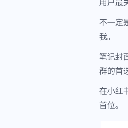
用户最
不一定
我。
笔记封
群的首
在小红
首位。