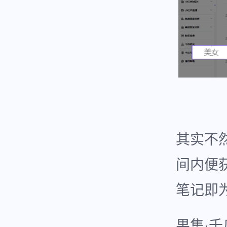
其实不
间内便获
笔记即
果集·千