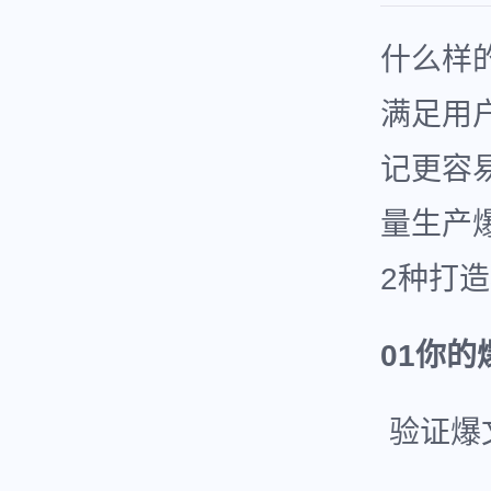
什么样
满足用
记更容
量生产
2种打
01你
验证爆