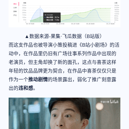
▲数据来源-果集·飞瓜数据（B站版）
而这支作品也被导演小策投稿进《B站小剧场》的活
动中，在作品里仍旧有广场往事系列作品中出现的
老演员，但主角却换了新的面孔，这点与喜茶这样
年轻的饮品品牌更为契合，在作品中喜茶仅仅只是
作为一个
推动剧情
的场景露出，弱化了推广刻意露
出的
违和感
。