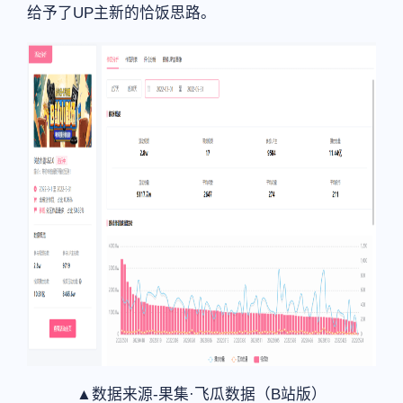
给予了UP主新的恰饭思路。
▲数据来源-果集·飞瓜数据（B站版）