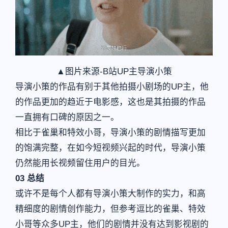
▲图片来源-B站UP主导演小策
导演小策的作品有别于其他拍摄小剧场的UP主，他
的作品更加的趋近于电影感，这也是其拍摄的作品
一直拥有口碑的原因之一。
相比于雀巢和特效小哥，导演小策的剧情描写更加
的饱满完整，在如今短视频兴起的时代，导演小策
仍然能用长视频留住用户的目光。
03 总结
或许不是每个人都有导演小策大制作的实力，和高
精细度的剧情创作能力，但参考逗比的雀巢、特效
小哥等众多UP主，他们的剧情并没有达到影视剧的