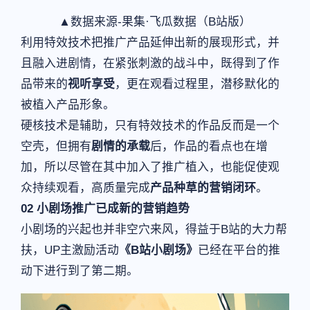
▲数据来源-果集·飞瓜数据（B站版）
利用特效技术把推广产品延伸出新的展现形式，并
且融入进剧情，在紧张刺激的战斗中，既得到了作
品带来的
视听享受
，更在观看过程里，潜移默化的
被植入产品形象。
硬核技术是辅助，只有特效技术的作品反而是一个
空壳，但拥有
剧情的承载
后，作品的看点也在增
加，所以尽管在其中加入了推广植入，也能促使观
众持续观看，高质量完成
产品种草的营销闭环
。
02 小剧场推广已成新的营销趋势
小剧场的兴起也并非空穴来风，得益于B站的大力帮
扶，UP主激励活动
《B站小剧场》
已经在平台的推
动下进行到了第二期。