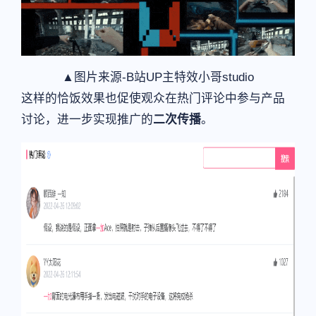
▲图片来源-B站UP主特效小哥studio
这样的恰饭效果也促使观众在热门评论中参与产品
讨论，进一步实现推广的
二次传播
。