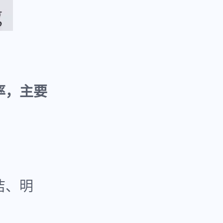
率，主要
洁、明