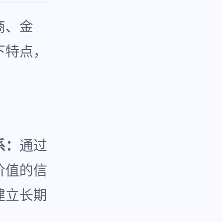
商、金
下特点，
系：
通过
价值的信
建立长期