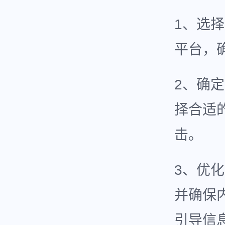
1、选
平台，
2、确
择合适
击。
3、优
并确保
引导信