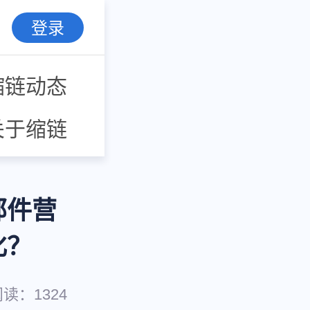
登录
缩链动态
关于缩链
邮件营
化？
阅读：
1324