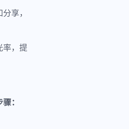
和分享，
。
光率，提
步骤：