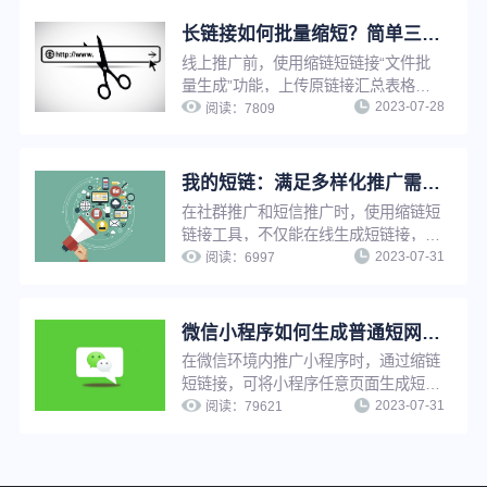
为永久，避免因为有效期问题影响推广
效果。
长链接如何批量缩短？简单三步，帮你快速提升工作效率！
线上推广前，使用缩链短链接“文件批
量生成”功能，上传原链接汇总表格，
2023-07-28
即可将长链接一键批量转换成短链接，
阅读：
7809
无需逐条手动上传生成，省时省力，大
大提升工作效率。
我的短链：满足多样化推广需求，实现短链接在线管理，方便快捷
在社群推广和短信推广时，使用缩链短
链接工具，不仅能在线生成短链接，还
2023-07-31
能给短链接设置有效期、设置访问密
阅读：
6997
码、设置假量过滤、修改原链接、分组
管理等，满足企业多样化推广需求，并
实现推广短链在线管理，提升工作效
微信小程序如何生成普通短网址？
率。
在微信环境内推广小程序时，通过缩链
短链接，可将小程序任意页面生成短
2023-07-31
链，用户点击短链接后可快速跳转至小
阅读：
79621
程序，缩链支持对小程序短链设置访问
密码、设置假量过滤、更改源网址等，
满足多种推广需求。