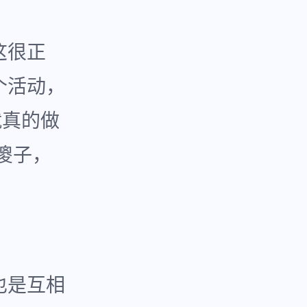
这很正
个活动，
就真的做
傻子，
也是互相