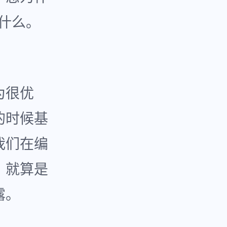
来什么。
为很优
的时候基
我们在编
。就算是
露。