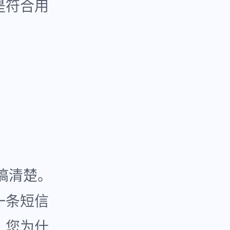
是符合用
搞清楚。
一条短信
，您为什