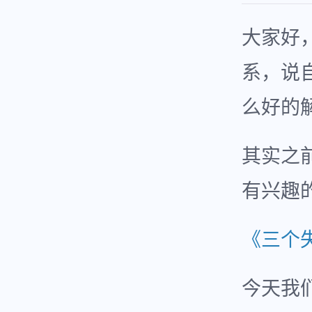
大家好
系，说
么好的
其实之
有兴趣
《三个
今天我