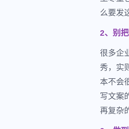
么要发
2、别
很多企
秀，实
本不会
写文案
再复杂