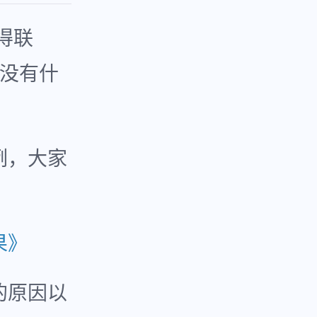
得联
有没有什
例，大家
果》
的原因以