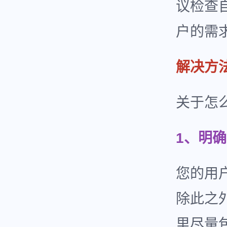
议检查
户的需
解决方
关于怎
1、明
您的用
除此之
里尽量