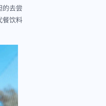
胆的去尝
代餐饮料