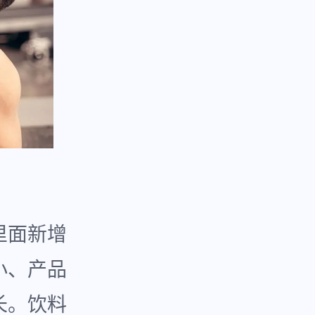
里面新增
小、产品
长。饮料