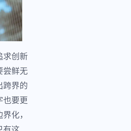
追求创新
要尝鲜无
出跨界的
字也要更
边界化，
只有这