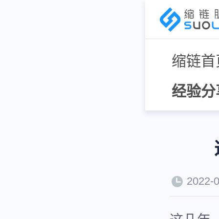
缩链首
经验分
2022-0