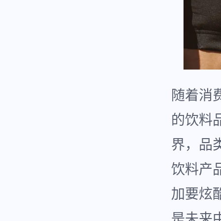
随着消
的饮料
界，品
饮料产
加要炫
是未来