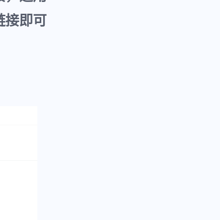
链接即可
。