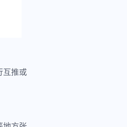
行互推或
等地方张