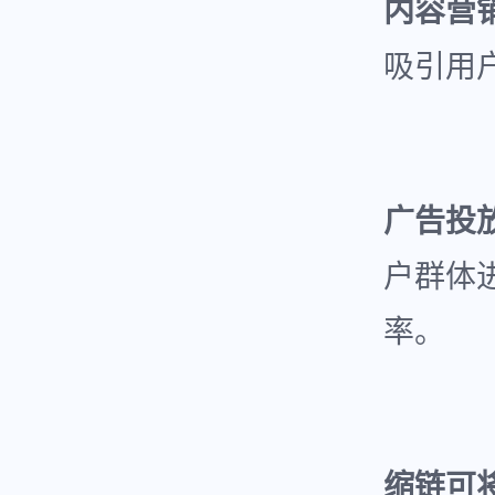
内容营
吸引用
广告投
户群体
率。
缩链可