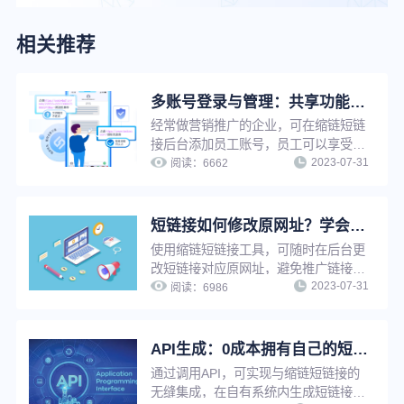
相关推荐
多账号登录与管理：共享功能与数据，提升企业工作效率
经常做营销推广的企业，可在缩链短链
接后台添加员工账号，员工可以享受管
2023-07-31
理员同等权限，使用管理员所有功能去
阅读：
6662
生成短链进行推广，并且成员之间可以
互相查看短链数据情况，方便企业管理
推广短链，提升工作效率。
短链接如何修改原网址？学会这招，让推广更轻松
使用缩链短链接工具，可随时在后台更
改短链接对应原网址，避免推广链接因
2023-07-31
为原链接影响出现打不开等情况。若短
阅读：
6986
链接已被推广使用，只需修改原网址，
短链接指向网址将自动更新，无需重新
生成短链接，省时省力，并节省推广资
API生成：0成本拥有自己的短链工具，批量生成更高效！
源。
通过调用API，可实现与缩链短链接的
无缝集成，在自有系统内生成短链接。