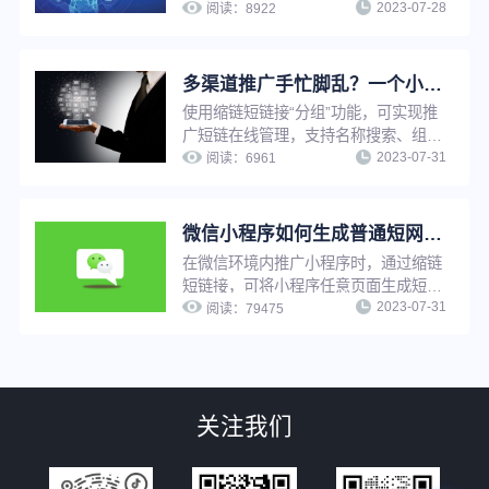
2023-07-28
适用于有技术能力且需要生成大量短链
阅读：
8922
接的用户，可大幅提高工作效率，也可
以在自有平台快速搭建短链接服务能
力，提高用户服务水平。
多渠道推广手忙脚乱？一个小工具助你提升工作效率！
使用缩链短链接“分组”功能，可实现推
广短链在线管理，支持名称搜索、组别
2023-07-31
查询、编辑组名、删除分组等操作，解
阅读：
6961
决短链接太多太杂难查找等问题，有效
提升工作效率。
微信小程序如何生成普通短网址？
在微信环境内推广小程序时，通过缩链
短链接，可将小程序任意页面生成短
2023-07-31
链，用户点击短链接后可快速跳转至小
阅读：
79475
程序，缩链支持对小程序短链设置访问
密码、设置假量过滤、更改源网址等，
满足多种推广需求。
关注我们