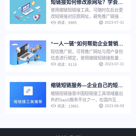
段、限制访问地域、限制访问设备、限
短链接如何修改原网址？学会这招，让推广更轻松
制访问环境等。
使用缩链短链接工具，可随时在后台更
改短链接对应原网址，避免推广链接因
2023-07-31
为原链接影响出现打不开等情况。若短
阅读：
6985
链接已被推广使用，只需修改原网址，
短链接指向网址将自动更新，无需重新
生成短链接，省时省力，并节省推广资
“一人一链”如何帮助企业营销推广提升转化效果？
源。
短信推广前，可将推广网址与用户身份
信息进行绑定，使用缩链短链接批量生
2023-07-31
成或API生成功能将推广网址生成为一
阅读：
8118
人一短链，即为“一人一链”推广。通过
缩链短链接该功能，推广者可在用户打
开推广链接时及时知晓是哪位用户打开
缩链短链服务—企业自己的短链接系统
了推广链接并及时启动转化行为，可有
缩链短链接是中国短链接工具领域最出
效提升短信推广转化效果。
色的SaaS服务平台之一，在国内互联
2023-08-09
网营销工具服务领域占有一席之地，功
阅读：
13861
能强大，系统设计先进，专业运维团队
支持，支持在线多种方式生成短链接，
并提供丰富的链接管理功能与推广服
务。