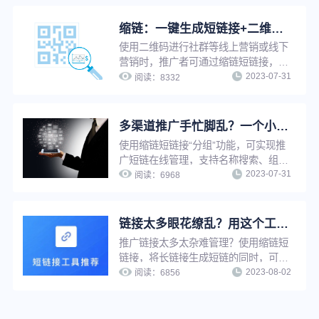
营销。限制访问支持：限制访问时间
段、限制访问地域、限制访问设备、限
缩链：一键生成短链接+二维码，支持修改原链接，换链不换码
制访问环境等。
使用二维码进行社群等线上营销或线下
营销时，推广者可通过缩链短链接，将
2023-07-31
长链接一键缩短的同时生成对应二维
阅读：
8332
码。修改原链接后，二维码自动更新，
无需重新生成，可避免推广资源浪费，
并提升工作效率。
多渠道推广手忙脚乱？一个小工具助你提升工作效率！
使用缩链短链接“分组”功能，可实现推
广短链在线管理，支持名称搜索、组别
2023-07-31
查询、编辑组名、删除分组等操作，解
阅读：
6968
决短链接太多太杂难查找等问题，有效
提升工作效率。
链接太多眼花缭乱？用这个工具，一键快速查找
推广链接太多太杂难管理？使用缩链短
链接，将长链接生成短链的同时，可以
2023-08-02
为短链接进行命名，通过名称搜索，推
阅读：
6856
广者可快速定位到每一条短链，并实现
推广链接在线管理，提升工作效率。