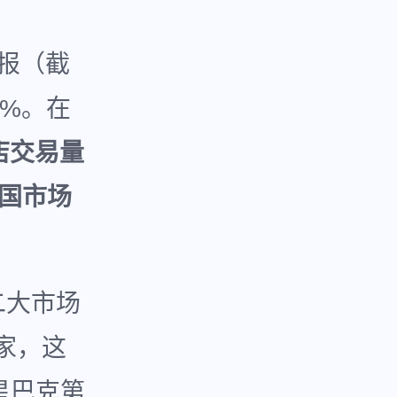
财报（截
4%。在
店交易量
中国市场
二大市场
家，这
星巴克第