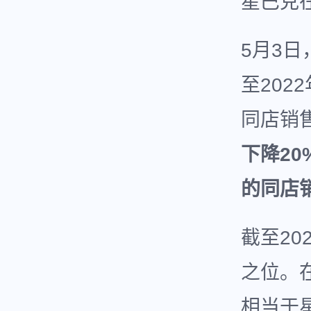
星巴克
5月3日
至202
同店销
下降2
的同店
截至2
之位。
相当于