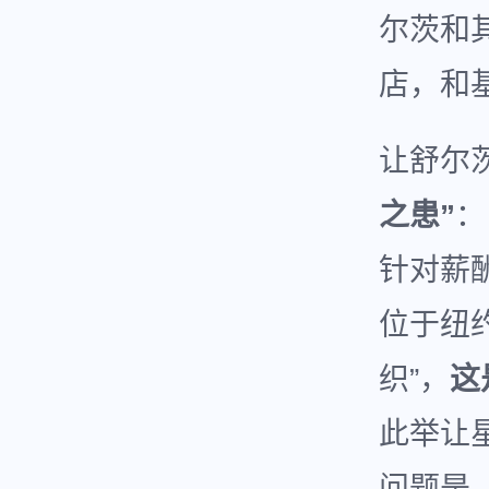
尔茨和
店，和
让舒尔
之患”
：
针对薪酬
位于纽
织”，
这
此举让
问题是