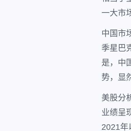
一大市场
中国市
季星巴
是，中
势，显
美股分
业绩呈
202