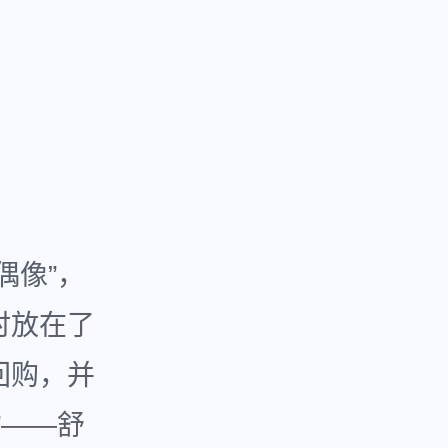
偶像”，
时放在了
回购，并
”——舒