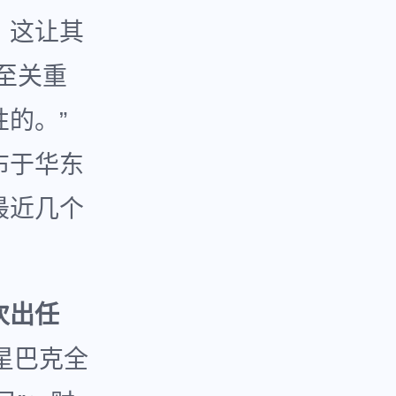
，这让其
至关重
的。”
布于华东
最近几个
次出任
星巴克全