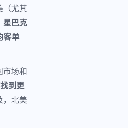
美（尤其
：
星巴克
均客单
国市场和
何找到更
及，北美