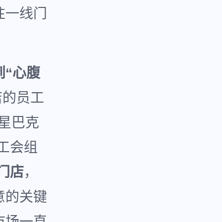
往一线门
到“心腹
店的员工
，星巴克
工会组
门店
，
意的关键
市场一直