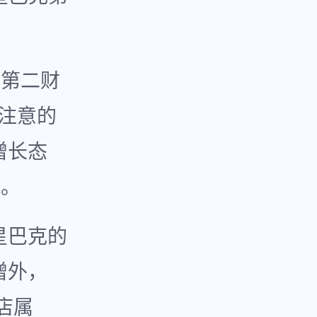
，第二财
注意的
增长态
分。
星巴克的
增外，
店属