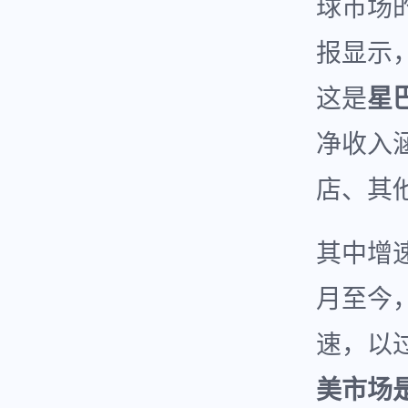
球市场
报显示，
这是
星
净收入
店、其
其中增
月至今
速，以
美市场