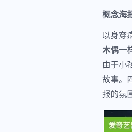
概念海
以身穿
木偶一
由于小
故事。
报的氛