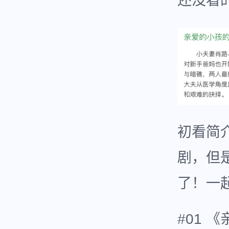
还没看
初看简
剧，但
了！一
#01 